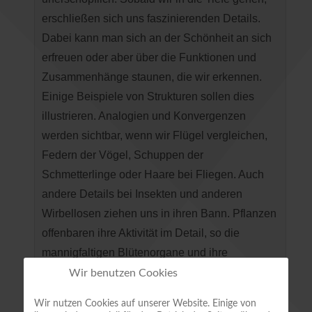
erschließen sich uns faszinierenden Details.
Dabei kann man sich an der Schönheit an sich
erfreuen oder aber über die Funktionen und
Zusammenhänge staunen, die wir erkennen.
Einige Beispiele von Strukturen sollen dies
illustrieren. Analogien und Konvergenzen
werden sichtbar, wenn wir Flügel vergleichen,
Federn der Vögel, Schuppen der
Schmetterlinge oder Haare bei Fliegen. Auch
andere Details bei Insekten und anderen
Wirbellosen ziehen uns in ihren Bann. Pflanzen
offenbaren ihre Aktivität im Detail, so die
mannigfaltigen Blütenorgane und ihre
Unterschiede bei verschiedenen
Wir benutzen Cookies
Pflanzengruppen sowie die Reaktionen ihrer
Wir nutzen Cookies auf unserer Website. Einige von
vegetativen Organe. Fotografiert wurde