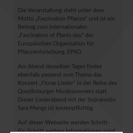
Die Veranstaltung steht unter dem
Motto „Faszination Pflanze“ und ist ein
Beitrag zum internationalen
„Fascination of Plants day“ der
Europäischen Organisation für
Pflanzenforschung, EPSO.
Am Abend desselben Tages findet
ebenfalls passend zum Thema das
Konzert „Floras Lieder“ in der Reihe des
Quedlinburger Musiksommers statt.
Dieser Liederabend mit der Sopranistin
Sara Mengs ist kostenpflichtig.
Auf dieser Webseite werden Schritt-
für-Schritt weitere Informationen rund