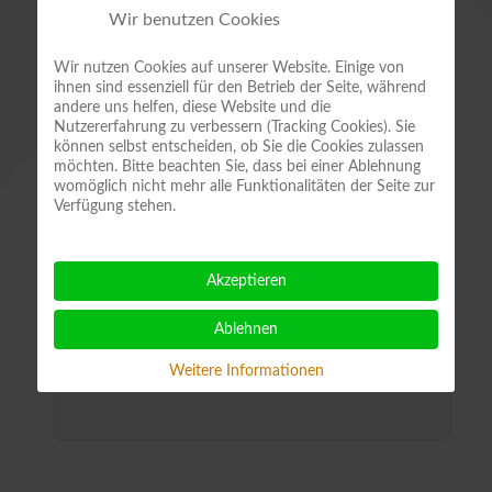
Wir benutzen Cookies
um den
Tag der offenen Tür am Julius
Kühn-Institut in
Wir nutzen Cookies auf unserer Website. Einige von
Quedlinburg
eingestellt.
ihnen sind essenziell für den Betrieb der Seite, während
andere uns helfen, diese Website und die
Nutzererfahrung zu verbessern (Tracking Cookies). Sie
https://www.julius-
können selbst entscheiden, ob Sie die Cookies zulassen
kuehn.de/faszination-pflanze-jki
möchten. Bitte beachten Sie, dass bei einer Ablehnung
womöglich nicht mehr alle Funktionalitäten der Seite zur
Verfügung stehen.
Die IG Saatguttradition wird sich mit
einem eigenen Stand und der
Akzeptieren
Ausstellung zur Saatgutgeschichte auf
dieser Veranstaltung präsentieren.
Ablehnen
Weitere Informationen
Ort
Julius Kühn-Institut, Quedlinburg