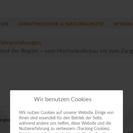
ION
ORNITHOLOGIE & NATURSCHUTZ
MYKOL
Veranstaltungen
text der Region – vom Hochständerbau bis zum Zan
Wir benutzen Cookies
Wir nutzen Cookies auf unserer Website. Einige von
ihnen sind essenziell für den Betrieb der Seite,
 Region – vom Hochständerbau bis zum Zangenfachwerk
während andere uns helfen, diese Website und die
Nutzererfahrung zu verbessern (Tracking Cookies).