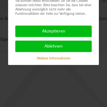
Aufrufe
: 6
Sie können selbst entscheiden, ob Sie die Cookies
zulassen möchten. Bitte beachten Sie, dass bei einer
Ablehnung womöglich nicht mehr alle
Funktionalitäten der Seite zur Verfügung stehen.
en Schmelz nimmt uns mit auf einen Spaziergang dur
Akzeptieren
iligegeiststraße 8, QLB
Ablehnen
Weitere Informationen