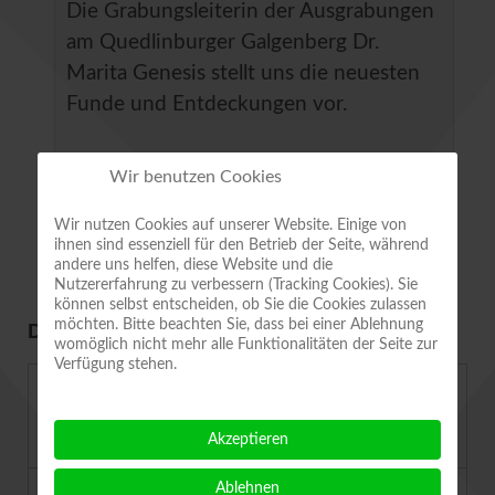
Die Grabungsleiterin der Ausgrabungen
am Quedlinburger Galgenberg Dr.
Marita Genesis stellt uns die neuesten
Funde und Entdeckungen vor.
Ort
KVHS, Bildungshaus Carl Ritter,
Wir benutzen Cookies
Heiligegeiststraße 8, QLB
Wir nutzen Cookies auf unserer Website. Einige von
ihnen sind essenziell für den Betrieb der Seite, während
andere uns helfen, diese Website und die
Nutzererfahrung zu verbessern (Tracking Cookies). Sie
können selbst entscheiden, ob Sie die Cookies zulassen
möchten. Bitte beachten Sie, dass bei einer Ablehnung
DEMNÄCHST IM VEREIN
womöglich nicht mehr alle Funktionalitäten der Seite zur
Verfügung stehen.
13.08.2026 - 20:00 Uhr
Klangreise und Falter beobachten
Akzeptieren
Ablehnen
22.08.2026 - 10:00 Uhr