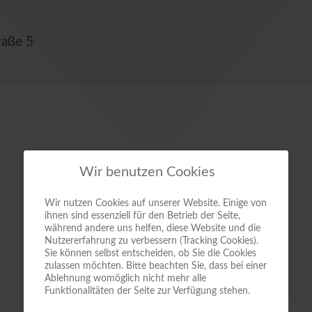
raße 5
Wir benutzen Cookies
Wir nutzen Cookies auf unserer Website. Einige von
ihnen sind essenziell für den Betrieb der Seite,
während andere uns helfen, diese Website und die
Nutzererfahrung zu verbessern (Tracking Cookies).
Sie können selbst entscheiden, ob Sie die Cookies
zulassen möchten. Bitte beachten Sie, dass bei einer
Ablehnung womöglich nicht mehr alle
Funktionalitäten der Seite zur Verfügung stehen.