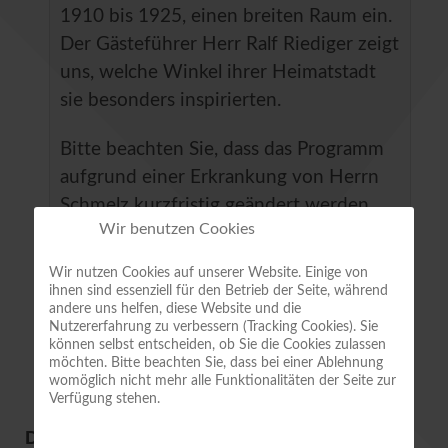
1910 bis 1925, einen breiten Raum ein.
Der Gästeführer Herr Ralf Riediger zeigt
uns, welche Winkel ihrer Heimatstadt
sie besonders inspirierten.
Bitte beachten Sie, dass das Programm
aufgrund einer Erkrankung von Herrn
Schmelz kurzfristig geändert werden
Wir benutzen Cookies
musste.
Wir nutzen Cookies auf unserer Website. Einige von
Ort
KVHS, Bildungshaus Carl Ritter,
ihnen sind essenziell für den Betrieb der Seite, während
andere uns helfen, diese Website und die
Heiligegeiststraße 8, QLB
Nutzererfahrung zu verbessern (Tracking Cookies). Sie
können selbst entscheiden, ob Sie die Cookies zulassen
möchten. Bitte beachten Sie, dass bei einer Ablehnung
womöglich nicht mehr alle Funktionalitäten der Seite zur
Verfügung stehen.
DEMNÄCHST IM VEREIN