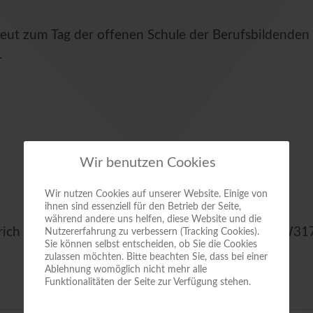
neut zum Tag der offenen Schule der Berufsbildenden
.
Wir benutzen Cookies
Wir nutzen Cookies auf unserer Website. Einige von
ihnen sind essenziell für den Betrieb der Seite,
während andere uns helfen, diese Website und die
inrich Mette, Quedlinburg, Weyhestraße 1, Raum W31
Nutzererfahrung zu verbessern (Tracking Cookies).
Sie können selbst entscheiden, ob Sie die Cookies
zulassen möchten. Bitte beachten Sie, dass bei einer
Ablehnung womöglich nicht mehr alle
Funktionalitäten der Seite zur Verfügung stehen.