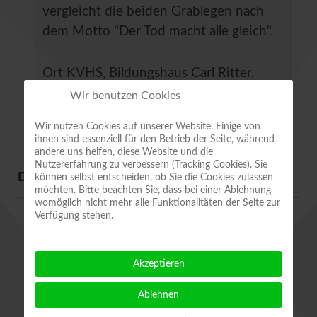
vergleicht die beiden Grablegen nach
dem Motto "Der Tod macht alle gleich".
Ort
KVHS, Bildungshaus Carl Ritter,
Heiligegeiststraße 8, QLB
Wir benutzen Cookies
Wir nutzen Cookies auf unserer Website. Einige von
ihnen sind essenziell für den Betrieb der Seite, während
andere uns helfen, diese Website und die
Nutzererfahrung zu verbessern (Tracking Cookies). Sie
DEMNÄCHST IM VEREIN
können selbst entscheiden, ob Sie die Cookies zulassen
möchten. Bitte beachten Sie, dass bei einer Ablehnung
womöglich nicht mehr alle Funktionalitäten der Seite zur
08.08.2026 - 10:00 Uhr
Verfügung stehen.
Sonderführung Quedlinburg: Die
Saatgutmetropole der Welt
Akzeptieren
Ablehnen
13.08.2026 - 20:00 Uhr