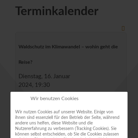
Terminkalender
Waldschutz im Klimawandel – wohin geht die
Reise?
Dienstag, 16. Januar
2024, 19:30
Aufrufe
:
von
Wir benutzen Cookies
6065
Wir nutzen Cookies auf unserer Website. Einige von
Der Institutsleiter und
ihnen sind essenziell für den Betrieb der Seite, während
andere uns helfen, diese Website und die
Forstwissenschaftler des neu
Nutzererfahrung zu verbessern (Tracking Cookies). Sie
gegründeten Instituts für Waldschutz
können selbst entscheiden, ob Sie die Cookies zulassen