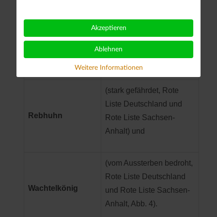
Feldlerche,
(alle gefährdet, Rote
Kleinspecht,
Akzeptieren
Liste Deutschland und
Kuckuck,
Rote Liste Sachsen-
Ablehnen
Mehlschwalbe,
Anhalt),
Star, Wendehals
Weitere Informationen
(stark gefährdet, Rote
Liste Deutschland und
Rebhuhn
Rote Liste Sachsen-
Anhalt) und
(vom Aussterben bedroht,
Rote Liste Deutschland
Wachtelkönig
und Rote Liste Sachsen-
Anhalt, Abb. 4).