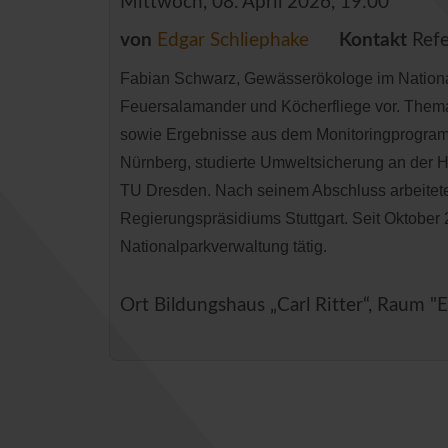
Mittwoch, 08. April 2026, 19:00
von
Edgar Schliephake
Kontakt
Refe
Fabian Schwarz, Gewässerökologe im National
Feuersalamander und Köcherfliege vor. Thema
sowie Ergebnisse aus dem Monitoringprogram
Nürnberg, studierte Umweltsicherung an der 
TU Dresden. Nach seinem Abschluss arbeitete
Regierungspräsidiums Stuttgart. Seit Oktober 20
Nationalparkverwaltung tätig.
Ort
Bildungshaus „Carl Ritter“, Raum "E