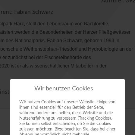
Aufrufe
: 39
rent: Fabian Schwarz
park Harz, stellt den Lebensraum von Bachforelle,
tisiert werden die Besonderheiten der Harzer Fließgewässer
m des Nationalparks. Fabian Schwarz, geboren 1993 in
Hochschule Weihenstephan-Triesdorf und Hydrobiologie an der
 er zunächst bei der Fischereibehörde des
20 ist er als wissenschaftlicher Mitarbeiter in der
Wir benutzen Cookies
instein" in Quedlinburg. Heiligegeiststraße 8
Wir nutzen Cookies auf unserer Website. Einige von
ihnen sind essenziell für den Betrieb der Seite,
während andere uns helfen, diese Website und die
Nutzererfahrung zu verbessern (Tracking Cookies).
Sie können selbst entscheiden, ob Sie die Cookies
zulassen möchten. Bitte beachten Sie, dass bei einer
Ablehnung womöglich nicht mehr alle