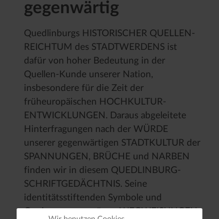
gegenwärtig
Quedlinburgs HISTORISCHER QUELLEN-
REICHTUM des STADTWERDENS ist
dafür von hoher Bedeutung in der
Quellen-Kunde unserer Nation,
insbesondere für die Zeit der
früheuropäischen HOCHKULTUR-
ENTWICKLUNGEN. Daraus abgeleitete
Hinterfragungen nach der WÜRDE
unserer gegenwärtigen STADTKULTUR der
SPANNUNGEN, BRÜCHE und NARBEN
finden wir in diesem QUEDLINBURG-
SCHRIFTGEDÄCHTNIS. Seine
identitätsstiftenden Symbole und
Gradmesser vermögen WEGWEISUNGEN