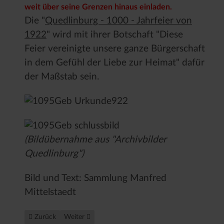
weit über seine Grenzen hinaus einladen.
Die "
Quedlinburg - 1000 - Jahrfeier von
1922
" wird mit ihrer Botschaft "Diese
Feier vereinigte unsere ganze Bürgerschaft
in dem Gefühl der Liebe zur Heimat" dafür
der Maßstab sein.
(Bildübernahme aus "Archivbilder
Quedlinburg")
Bild und Text: Sammlung Manfred
Mittelstaedt
Vorheriger Beitrag: Europas QUEDLINBURG-GESCHICHTE hat
Nächster Beitrag: In Memoriam "Heinz Kittel 2016"
Zurück
Weiter