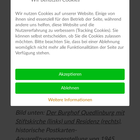
Wir benutzen Cookies
für das WOHNRECHT in unserem
GESCHICHTSHAUS Stimme zu geben.
Wir nutzen Cookies auf unserer Website. Einige von
ihnen sind essenziell für den Betrieb der Seite, während
andere uns helfen, diese Website und die
Geschichtszeugnisse und
Nutzererfahrung zu verbessern (Tracking Cookies). Sie
HISTORIENPRÄSENTATIONEN sind dafür
können selbst entscheiden, ob Sie die Cookies zulassen
möchten. Bitte beachten Sie, dass bei einer Ablehnung
WEGEHERAUSFORDERUNGEN, weil sie
womöglich nicht mehr alle Funktionalitäten der Seite zur
Verfügung stehen.
mit verpflichtendem Kulturerbe
insbesondere die NAMEN unserer
STÄDTE und SIEDLUNGEN zeitlos
Akzeptieren
lebendig verbreiten. So wird
Ablehnen
ERINNERUNGSKULTUR zum
KULTURREICHTUM-INSTRUMENT.
Weitere Informationen
Bild unten:
Der Burghof Quedlinburg mit
Stiftskirche (links) und Residenz (rechts),
historische Postkarten-
Aquarellzusammenstellung von 1945