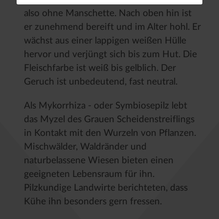
also ohne Manschette. Nach oben hin ist
er zunehmend bereift und im Alter hohl. Er
wächst aus einer lappigen weißen Hülle
hervor und verjüngt sich bis zum Hut. Die
Fleischfarbe ist weiß bis gelblich. Der
Geruch ist unbedeutend, fast neutral.
Als Mykorrhiza - oder Symbiosepilz lebt
das Myzel des Grauen Scheidenstreiflings
in Kontakt mit den Wurzeln von Pflanzen.
Mischwälder, Waldränder und
naturbelassene Wiesen bieten einen
geeigneten Lebensraum für ihn.
Pilzkundige Landwirte berichteten, dass
Kühe ihn besonders gern fressen.