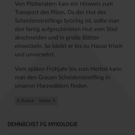
Von Pilzberatern kam ein Hinweis zum
Transport des Pilzes. Da der Hut des
Scheidenstreiflings brüchig ist, sollte man
den fertig aufgeschirmten Hut vom Stiel
abschneiden und in große Blätter
einwickeln. So bleibt er bis zu Hause frisch
und unversehrt.
Vom späten Frühjahr bis zum Herbst kann
man den Grauen Scheidenstreifling in
unseren Harzwäldern finden.
Vorheriger Beitrag: Pilze aktuell - August 2023
Nächster Beitrag: Pilze aktuell - Juni 2023
Zurück
Weiter
DEMNÄCHST FG MYKOLOGIE