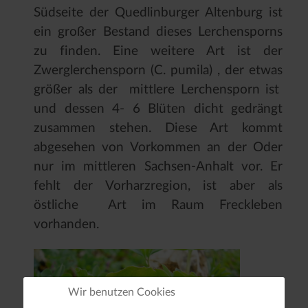
Südseite der Quedlinburger Altenburg ist
ein großer Bestand dieses Lerchensporns
zu finden. Eine weitere Art ist der
Zwerglerchensporn (C. pumila) , der etwas
größer als der mittlere Lerchensporn ist
und dessen 4- 6 Blüten dicht gedrängt
zusammen stehen. Diese Art kommt
abgesehen von Vorkommen an der Oder
nur im mittleren Sachsen-Anhalt vor. Er
fehlt der Vorharzregion, ist aber als
östliche Art im Raum Freckleben
vorhanden.
Wir benutzen Cookies