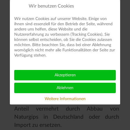
Dezember 2020 wird auf eine
Wir benutzen Cookies
Fortschreibung der Rohstoffstrategie der
Wir nutzen Cookies auf unserer Website. Einige von
Bundesregierung (Januar 2020) verwiesen:
ihnen sind essenziell für den Betrieb der Seite, während
„Gipsrecycling wird den zukünftigen
andere uns helfen, diese Website und die
Nutzererfahrung zu verbessern (Tracking Cookies). Sie
Bedarf […] nur in begrenztem Maße
können selbst entscheiden, ob Sie die Cookies zulassen
möchten. Bitte beachten Sie, dass bei einer Ablehnung
decken können. Entsprechend ist die
womöglich nicht mehr alle Funktionalitäten der Seite zur
Ausweisung neuer Abbaugebiete für
Verfügung stehen.
Naturgips erforderlich, um die benötigten
Gipsmengen bereitzustellen.“
Akzeptieren
Die Bundesländer sprachen sich in ihrer
Ablehnen
Stellungnahme zum Kohleausstiegsgesetz
Weitere Informationen
(März 2020) dafür aus, den REA-Gips-
Anteil vermehrt durch Abbau von
Naturgips in Deutschland oder durch
Import zu ersetzen.