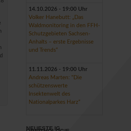
18
14.10.2026 - 19:00 Uhr
Volker Hanebutt: „Das
e
Waldmonitoring in den FFH-
m
Schutzgebieten Sachsen-
Anhalts – erste Ergebnisse
h
und Trends“
nd
11.11.2026 - 19:00 Uhr
Andreas Marten: "Die
schützenswerte
Insektenwelt des
Nationalparkes Harz“
NEUESTE IG
ORNITHOLOGIE ...