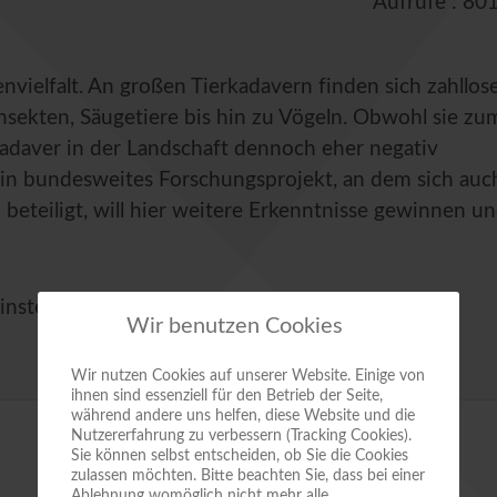
Aufrufe
: 80
envielfalt. An großen Tierkadavern finden sich zahllos
nsekten, Säugetiere bis hin zu Vögeln. Obwohl sie zu
adaver in der Landschaft dennoch eher negativ
n bundesweites Forschungsprojekt, an dem sich auc
 beteiligt, will hier weitere Erkenntnisse gewinnen u
instein" in Quedlinburg, Heiligegeiststraße 8
Wir benutzen Cookies
Wir nutzen Cookies auf unserer Website. Einige von
ihnen sind essenziell für den Betrieb der Seite,
während andere uns helfen, diese Website und die
Nutzererfahrung zu verbessern (Tracking Cookies).
Sie können selbst entscheiden, ob Sie die Cookies
zulassen möchten. Bitte beachten Sie, dass bei einer
Ablehnung womöglich nicht mehr alle