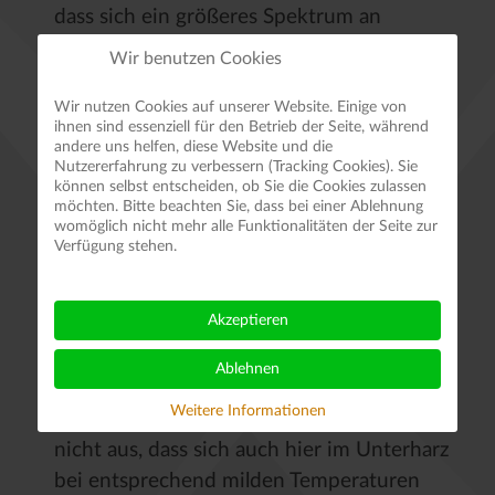
dass sich ein größeres Spektrum an
Pilzarten entwickeln konnte. Für eine
Wir benutzen Cookies
qualitätsvolle Pilzausstellung ist es jedoch
Wir nutzen Cookies auf unserer Website. Einige von
erforderlich, das die „problematischen“
ihnen sind essenziell für den Betrieb der Seite, während
Pilzarten wie z. B. die Wulstlinge – dazu
andere uns helfen, diese Website und die
Nutzererfahrung zu verbessern (Tracking Cookies). Sie
gehören Perlpilz, Grauer Wulstling,
können selbst entscheiden, ob Sie die Cookies zulassen
Fliegenpilz, der tödlich giftige Grüne
möchten. Bitte beachten Sie, dass bei einer Ablehnung
womöglich nicht mehr alle Funktionalitäten der Seite zur
Knollenblätterpilz und andere Arten –
Verfügung stehen.
vorgestellt werden können. Auch die an
Pilzarten reichen Gattungen der Täublinge
Akzeptieren
und Milchlinge sind komplett ausgefallen.
In den jetzt durchgeführten
Ablehnen
Pilzberatungen ist die geringe Artenvielfalt
Weitere Informationen
an Pilzen ebenfalls sichtbar. Das schließt
nicht aus, dass sich auch hier im Unterharz
bei entsprechend milden Temperaturen