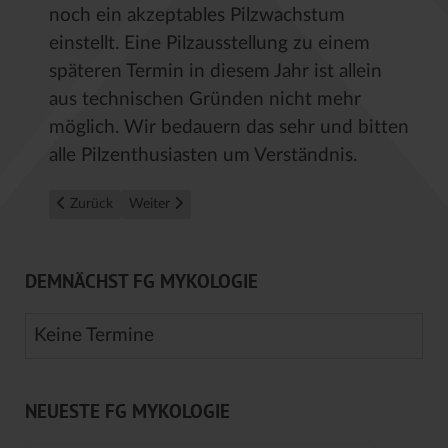
noch ein akzeptables Pilzwachstum
einstellt. Eine Pilzausstellung zu einem
späteren Termin in diesem Jahr ist allein
aus technischen Gründen nicht mehr
möglich. Wir bedauern das sehr und bitten
alle Pilzenthusiasten um Verständnis.
Vorheriger Beitrag: Pilze aktuell – Oktober 2019
Nächster Beitrag: Pilze aktuell – September 2019
Zurück
Weiter
DEMNÄCHST FG MYKOLOGIE
Keine Termine
NEUESTE FG MYKOLOGIE