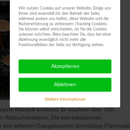
Wir nutzen Cookies auf unserer Website. Einige von
ihnen sind essenziell für den Betrieb der Seite,
während andere uns helfen, diese Website und die
Nutzererfahrung zu verbessern (Tracking Cookies).
Sie können selbst entscheiden, ob Sie die Cookies
zulassen möchten. Bitte beachten Sie, dass bei einer
Ablehnung womöglich nicht mehr alle
Funktionalitäten der Seite zur Verfügung stehen.
Akzeptieren
Ablehnen
Weitere Informationen
 Regine Wandelt entdeckt. Es wuchsen über 100
den Rotbuchenstamm. Die mikroskopischen
m den seltenen Orangebraunen Schnitzling (Flammulas