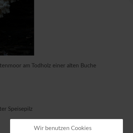
altenmoor am Todholz einer alten Buche
er Speisepilz
Wir benutzen Cookies